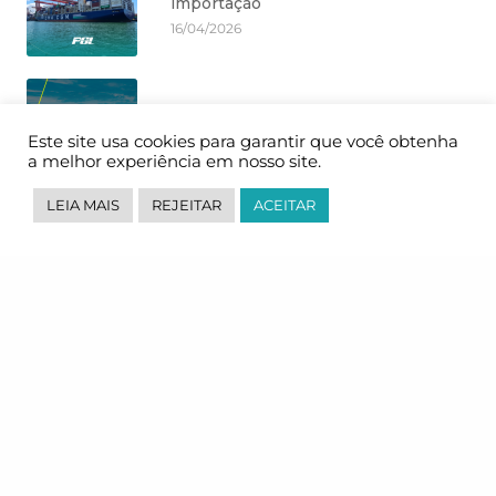
importação
16/04/2026
Porto de Busan: o 6º maior porto em
movimentação
Este site usa cookies para garantir que você obtenha
12/11/2025
a melhor experiência em nosso site.
LEIA MAIS
REJEITAR
ACEITAR
A PGL é destaque das categorias do
VCPEX 2025!
06/11/2025