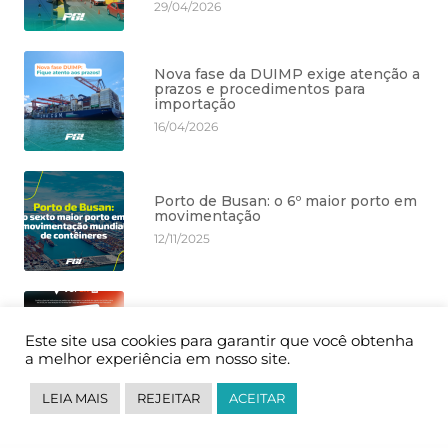
29/04/2026
Nova fase da DUIMP exige atenção a
prazos e procedimentos para
importação
16/04/2026
Porto de Busan: o 6º maior porto em
movimentação
12/11/2025
A PGL é destaque das categorias do
VCPEX 2025!
Este site usa cookies para garantir que você obtenha
a melhor experiência em nosso site.
06/11/2025
LEIA MAIS
REJEITAR
ACEITAR