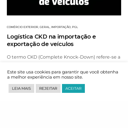
COMÉRCIO EXTERIOR
,
GERAL
,
IMPORTAÇÃO
,
PGL
Logística CKD na importação e
exportação de veículos
O termo CKD (Complete Knock-Down) refere-se a
uma estratégia logística do segmento
automotivo, na qual…
Este site usa cookies para garantir que você obtenha
a melhor experiência em nosso site.
06/03/2025
LEIA MAIS
REJEITAR
ACEITAR