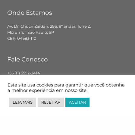
Onde Estamos
Av. Dr. Chucri Zaidan, 296, 8ª andar, Torre Z.
Morumbi, São Paulo, SP
CEP: 04583-110
Fale Conosco
+55 (11) 5592-2414
contato@pglbr.com.br
Este site usa cookies para garantir que você obtenha
Segunda – Sexta: 8h00 – 18h00
a melhor experiência em nosso site.
LEIA MAIS
REJEITAR
ACEITAR
Siga-nos