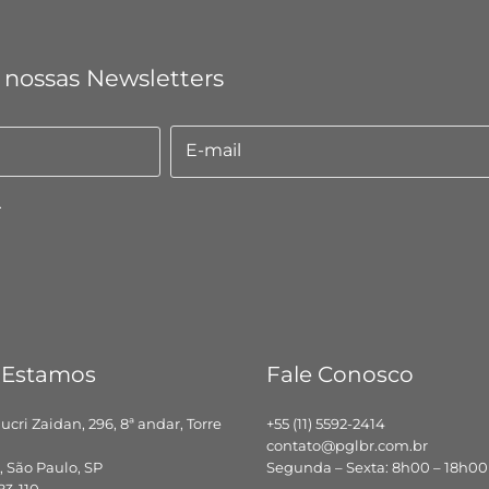
 nossas Newsletters
E-mail
E-
mail
.
 Estamos
Fale Conosco
hucri Zaidan, 296, 8ª andar, Torre
+55 (11) 5592-2414
contato@pglbr.com.br
 São Paulo, SP
Segunda – Sexta: 8h00 – 18h00
83-110