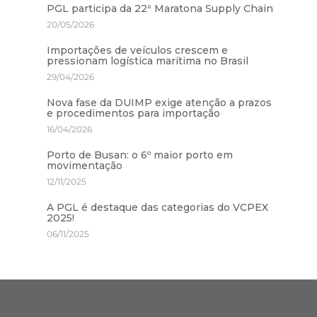
PGL participa da 22ª Maratona Supply Chain
20/05/2026
Importações de veículos crescem e
pressionam logística marítima no Brasil
29/04/2026
Nova fase da DUIMP exige atenção a prazos
e procedimentos para importação
16/04/2026
Porto de Busan: o 6º maior porto em
movimentação
12/11/2025
A PGL é destaque das categorias do VCPEX
2025!
06/11/2025