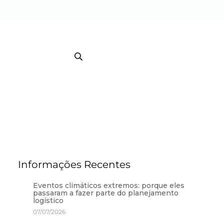
EB TRACKING COURRIER
TRACKING / BI
Informações Recentes
Eventos climáticos extremos: porque eles
passaram a fazer parte do planejamento
logístico
07/07/2026