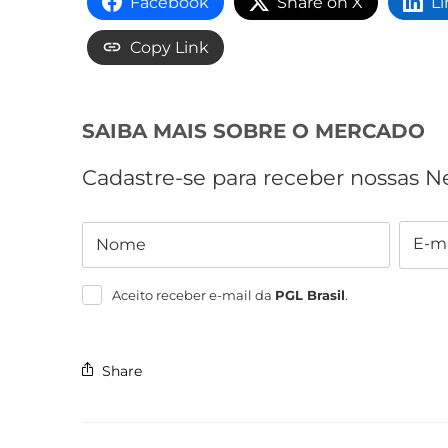
Facebook
Share on X
L
Copy Link
SAIBA MAIS SOBRE O MERCADO
Cadastre-se para receber nossas N
E-ma
Nome
Nome
E-
mail
Aceito receber e-mail da
PGL Brasil
.
Share