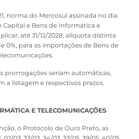
1, norma do Mercosul assinada no dia
e Capital e Bens de Informática e
icar, até 31/12/2028, alíquota distinta
de 0%, para as importações de Bens de
Telecomunicações.
as prorrogações seriam automáticas,
a listagem e respectivos prazos.
FORMÁTICA E TELECOMUNICAÇÕES
ção, o Protocolo de Ouro Preto, as
 02/03, 33/03, 34/03, 33/05, 39/05, 40/05,