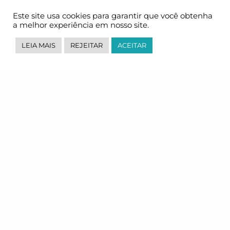
E-mail
Nome
CADASTRAR
Nome
E-
Este site usa cookies para garantir que você obtenha
mail
a melhor experiência em nosso site.
Aceito receber e-mail da
PGL Brasil
.
LEIA MAIS
REJEITAR
ACEITAR