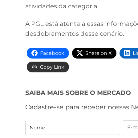
atividades da categoria.
A PGL está atenta a essas informa
desdobramentos desse cenário.
Facebook
Share on X
L
Copy Link
SAIBA MAIS SOBRE O MERCADO
Cadastre-se para receber nossas N
E-ma
Nome
Nome
E-