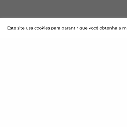
Este site usa cookies para garantir que você obtenha a m
Onde
Uma empresa especializada e
Av. Dr. C
certificada em Transporte e Logística,
Z.
atuando com uma estrutura mundial.
Morumbi,
CEP: 045