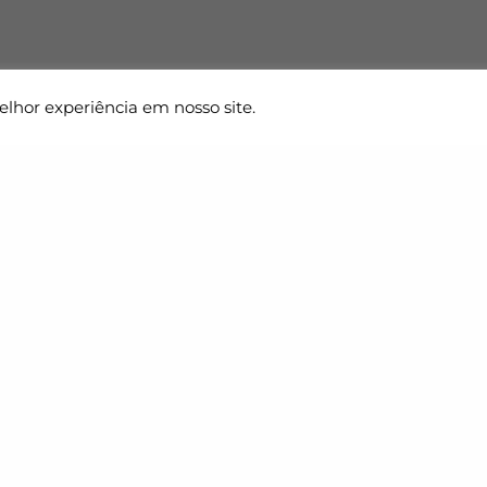
elhor experiência em nosso site.
 Estamos
Fale Conosco
hucri Zaidan, 296, 8ª andar, Torre
+55 (11) 5592-2414
contato@pglbr.com.br
 São Paulo, SP
Segunda – Sexta: 8h00 – 18h00
83-110