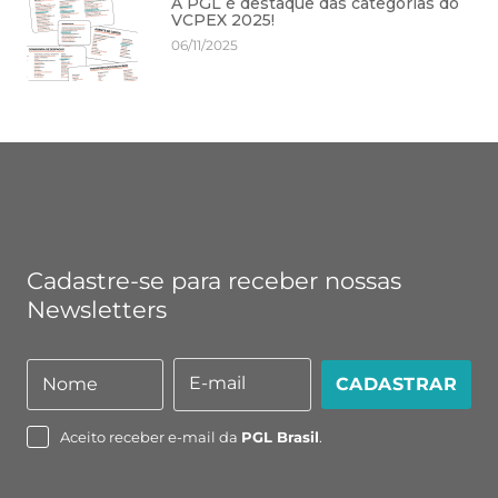
A PGL é destaque das categorias do
VCPEX 2025!
06/11/2025
Cadastre-se para receber nossas
Newsletters
E-mail
Nome
CADASTRAR
Nome
E-
mail
Aceito receber e-mail da
PGL Brasil
.