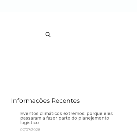
EB TRACKING COURRIER
TRACKING / BI
Informações Recentes
Eventos climáticos extremos: porque eles
passaram a fazer parte do planejamento
logístico
07/07/2026