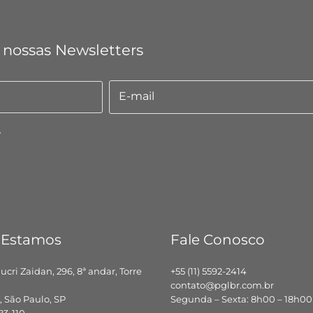
 nossas Newsletters
E-mail
E-
mail
.
 Estamos
Fale Conosco
hucri Zaidan, 296, 8ª andar, Torre
+55 (11) 5592-2414
contato@pglbr.com.br
 São Paulo, SP
Segunda – Sexta: 8h00 – 18h00
83-110