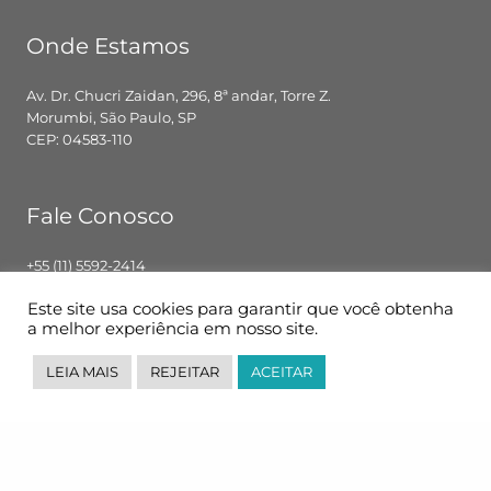
Onde Estamos
Av. Dr. Chucri Zaidan, 296, 8ª andar, Torre Z.
Morumbi, São Paulo, SP
CEP: 04583-110
Fale Conosco
+55 (11) 5592-2414
contato@pglbr.com.br
Este site usa cookies para garantir que você obtenha
Segunda – Sexta: 8h00 – 18h00
a melhor experiência em nosso site.
LEIA MAIS
REJEITAR
ACEITAR
Siga-nos