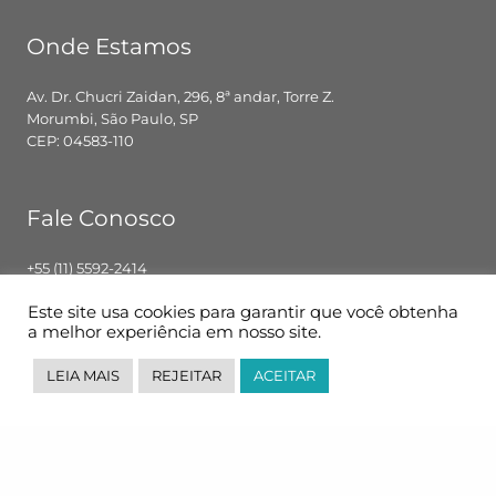
Onde Estamos
Av. Dr. Chucri Zaidan, 296, 8ª andar, Torre Z.
Morumbi, São Paulo, SP
CEP: 04583-110
Fale Conosco
+55 (11) 5592-2414
contato@pglbr.com.br
Este site usa cookies para garantir que você obtenha
Segunda – Sexta: 8h00 – 18h00
a melhor experiência em nosso site.
LEIA MAIS
REJEITAR
ACEITAR
Siga-nos