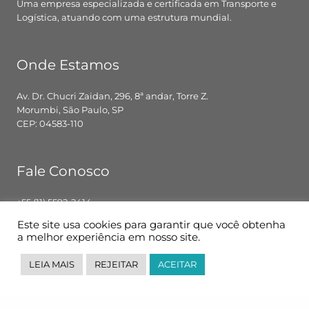
Uma empresa especializada e certificada em Transporte e
Logística, atuando com uma estrutura mundial.
Onde Estamos
Av. Dr. Chucri Zaidan, 296, 8ª andar, Torre Z.
Morumbi, São Paulo, SP
CEP: 04583-110
Fale Conosco
+55 (11) 5592-2414
contato@pglbr.com.br
Este site usa cookies para garantir que você obtenha
Segunda – Sexta: 8h00 – 18h00
a melhor experiência em nosso site.
LEIA MAIS
REJEITAR
ACEITAR
Siga-nos