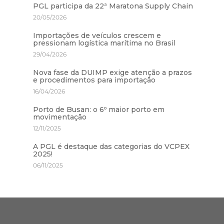
PGL participa da 22ª Maratona Supply Chain
20/05/2026
Importações de veículos crescem e
pressionam logística marítima no Brasil
29/04/2026
Nova fase da DUIMP exige atenção a prazos
e procedimentos para importação
16/04/2026
Porto de Busan: o 6º maior porto em
movimentação
12/11/2025
A PGL é destaque das categorias do VCPEX
2025!
06/11/2025