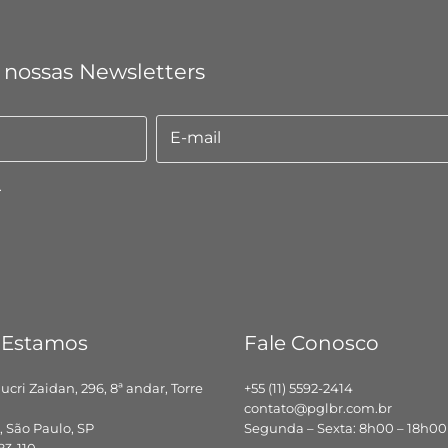
 nossas Newsletters
E-mail
E-
mail
.
 Estamos
Fale Conosco
hucri Zaidan, 296, 8ª andar, Torre
+55 (11) 5592-2414
contato@pglbr.com.br
 São Paulo, SP
Segunda – Sexta: 8h00 – 18h00
83-110