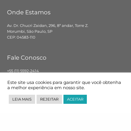
Onde Estamos
Av. Dr. Chucri Zaidan, 296, 8ª andar, Torre Z.
Morumbi, São Paulo, SP
CEP: 04583-110
Fale Conosco
+55 (11) 5592-2414
contato@pglbr.com.br
Este site usa cookies para garantir que você obtenha
Segunda – Sexta: 8h00 – 18h00
a melhor experiência em nosso site.
LEIA MAIS
REJEITAR
ACEITAR
Siga-nos