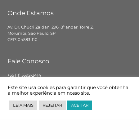
Onde Estamos
Av. Dr. Chucri Zaidan, 296, 8ª andar, Torre Z.
Morumbi, São Paulo, SP
CEP: 04583-110
Fale Conosco
+55 (11) 5592-2414
contato@pglbr.com.br
Este site usa cookies para garantir que você obtenha
Segunda – Sexta: 8h00 – 18h00
a melhor experiência em nosso site.
LEIA MAIS
REJEITAR
ACEITAR
Siga-nos