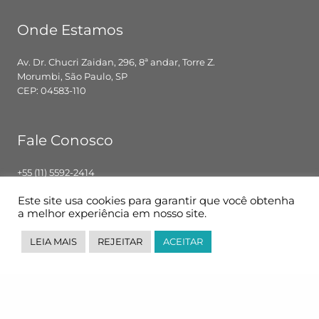
Onde Estamos
Av. Dr. Chucri Zaidan, 296, 8ª andar, Torre Z.
Morumbi, São Paulo, SP
CEP: 04583-110
Fale Conosco
+55 (11) 5592-2414
contato@pglbr.com.br
Este site usa cookies para garantir que você obtenha
Segunda – Sexta: 8h00 – 18h00
a melhor experiência em nosso site.
LEIA MAIS
REJEITAR
ACEITAR
Siga-nos