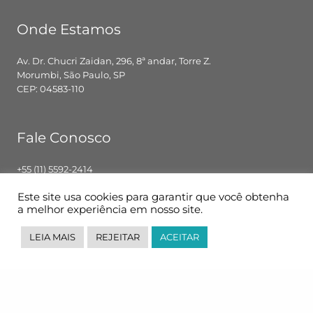
Onde Estamos
Av. Dr. Chucri Zaidan, 296, 8ª andar, Torre Z.
Morumbi, São Paulo, SP
CEP: 04583-110
Fale Conosco
+55 (11) 5592-2414
contato@pglbr.com.br
Este site usa cookies para garantir que você obtenha
Segunda – Sexta: 8h00 – 18h00
a melhor experiência em nosso site.
LEIA MAIS
REJEITAR
ACEITAR
Siga-nos