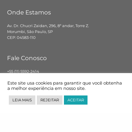
Onde Estamos
Av. Dr. Chucri Zaidan, 296, 8ª andar, Torre Z.
Morumbi, São Paulo, SP
CEP: 04583-110
Fale Conosco
+55 (11) 5592-2414
contato@pglbr.com.br
Este site usa cookies para garantir que você obtenha
Segunda – Sexta: 8h00 – 18h00
a melhor experiência em nosso site.
LEIA MAIS
REJEITAR
ACEITAR
Siga-nos