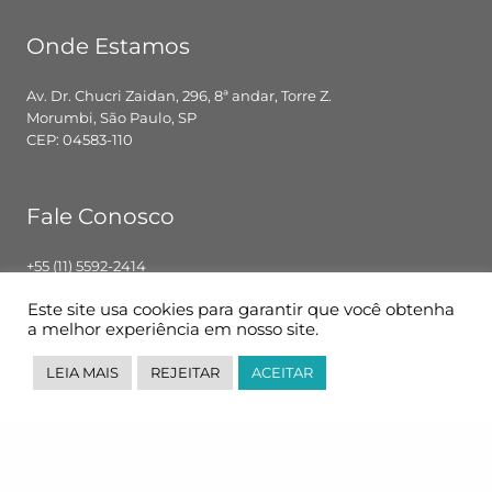
Onde Estamos
Av. Dr. Chucri Zaidan, 296, 8ª andar, Torre Z.
Morumbi, São Paulo, SP
CEP: 04583-110
Fale Conosco
+55 (11) 5592-2414
contato@pglbr.com.br
Este site usa cookies para garantir que você obtenha
Segunda – Sexta: 8h00 – 18h00
a melhor experiência em nosso site.
LEIA MAIS
REJEITAR
ACEITAR
Siga-nos