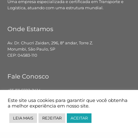
Uma empresa especializada e certificada em Transporte e
Logística, atuando com uma estrutura mundial.
Onde Estamos
Av. Dr. Chucri Zaidan, 296, 8ª andar, Torre Z.
Morumbi, São Paulo, SP
CEP: 04583-110
Fale Conosco
+55 (11) 5592-2414
contato@pglbr.com.br
Este site usa cookies para garantir que você obtenha
Segunda – Sexta: 8h00 – 18h00
a melhor experiência em nosso site.
LEIA MAIS
REJEITAR
ACEITAR
Siga-nos