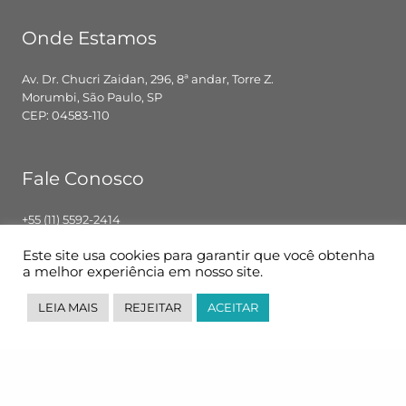
Onde Estamos
Av. Dr. Chucri Zaidan, 296, 8ª andar, Torre Z.
Morumbi, São Paulo, SP
CEP: 04583-110
Fale Conosco
+55 (11) 5592-2414
contato@pglbr.com.br
Este site usa cookies para garantir que você obtenha
Segunda – Sexta: 8h00 – 18h00
a melhor experiência em nosso site.
LEIA MAIS
REJEITAR
ACEITAR
Siga-nos