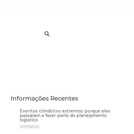
EB TRACKING COURRIER
TRACKING / BI
Informações Recentes
Eventos climáticos extremos: porque eles
passaram a fazer parte do planejamento
logístico
07/07/2026