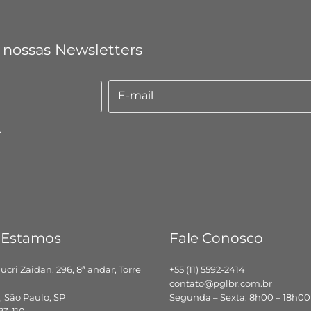
 nossas Newsletters
E-mail
E-
mail
.
 Estamos
Fale Conosco
hucri Zaidan, 296, 8ª andar, Torre
+55 (11) 5592-2414
contato@pglbr.com.br
 São Paulo, SP
Segunda – Sexta: 8h00 – 18h00
83-110