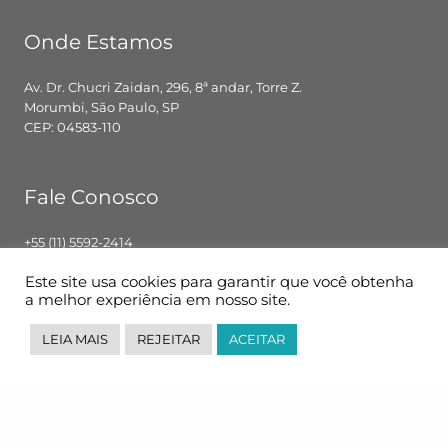
Onde Estamos
Av. Dr. Chucri Zaidan, 296, 8ª andar, Torre Z.
Morumbi, São Paulo, SP
CEP: 04583-110
Fale Conosco
+55 (11) 5592-2414
contato@pglbr.com.br
Este site usa cookies para garantir que você obtenha
Segunda – Sexta: 8h00 – 18h00
a melhor experiência em nosso site.
LEIA MAIS
REJEITAR
ACEITAR
Siga-nos