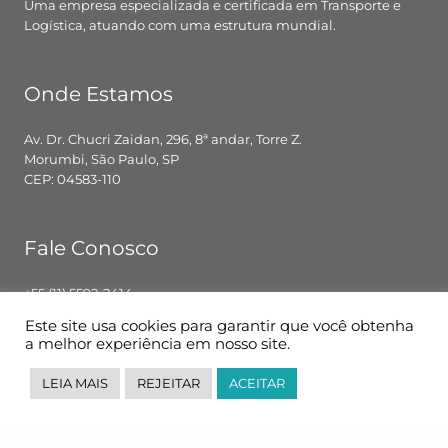
Uma empresa especializada e certificada em Transporte e
Logística, atuando com uma estrutura mundial.
Onde Estamos
Av. Dr. Chucri Zaidan, 296, 8ª andar, Torre Z.
Morumbi, São Paulo, SP
CEP: 04583-110
Fale Conosco
+55 (11) 5592-2414
contato@pglbr.com.br
Este site usa cookies para garantir que você obtenha
Segunda – Sexta: 8h00 – 18h00
a melhor experiência em nosso site.
LEIA MAIS
REJEITAR
ACEITAR
Siga-nos