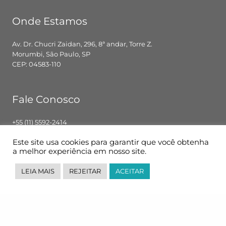
Onde Estamos
Av. Dr. Chucri Zaidan, 296, 8ª andar, Torre Z.
Morumbi, São Paulo, SP
CEP: 04583-110
Fale Conosco
+55 (11) 5592-2414
contato@pglbr.com.br
Este site usa cookies para garantir que você obtenha
Segunda – Sexta: 8h00 – 18h00
a melhor experiência em nosso site.
LEIA MAIS
REJEITAR
ACEITAR
Siga-nos