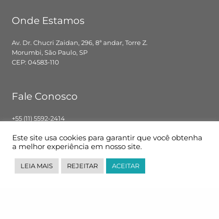
Onde Estamos
Av. Dr. Chucri Zaidan, 296, 8ª andar, Torre Z.
Morumbi, São Paulo, SP
CEP: 04583-110
Fale Conosco
+55 (11) 5592-2414
contato@pglbr.com.br
Este site usa cookies para garantir que você obtenha
Segunda – Sexta: 8h00 – 18h00
a melhor experiência em nosso site.
LEIA MAIS
REJEITAR
ACEITAR
Siga-nos