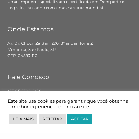
Uma empresa especializada e certificada em Transporte e
Logística, atuando com uma estrutura mundial.
Onde Estamos
Av. Dr. Chucri Zaidan, 296, 8ª andar, Torre Z.
Morumbi, São Paulo, SP
CEP: 04583-110
Fale Conosco
+55 (11) 5592-2414
contato@pglbr.com.br
Este site usa cookies para garantir que você obtenha
Segunda – Sexta: 8h00 – 18h00
a melhor experiência em nosso site.
LEIA MAIS
REJEITAR
ACEITAR
Siga-nos