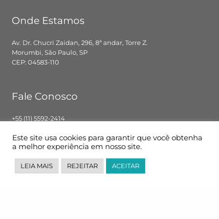
Onde Estamos
Av. Dr. Chucri Zaidan, 296, 8ª andar, Torre Z.
Morumbi, São Paulo, SP
CEP: 04583-110
Fale Conosco
+55 (11) 5592-2414
contato@pglbr.com.br
Este site usa cookies para garantir que você obtenha
Segunda – Sexta: 8h00 – 18h00
a melhor experiência em nosso site.
LEIA MAIS
REJEITAR
ACEITAR
Siga-nos