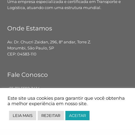
Uma empresa especializada e certificada em Transporte e
Logística, atuando com uma estrutura mundial.
Onde Estamos
Av. Dr. Chucri Zaidan, 296, 8ª andar, Torre Z.
Morumbi, São Paulo, SP
CEP: 04583-110
Fale Conosco
+55 (11) 5592-2414
contato@pglbr.com.br
Este site usa cookies para garantir que você obtenha
Segunda – Sexta: 8h00 – 18h00
a melhor experiência em nosso site.
LEIA MAIS
REJEITAR
ACEITAR
Siga-nos