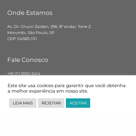
Onde Estamos
Av. Dr. Chucri Zaidan, 296, 8ª andar, Torre Z.
Morumbi, São Paulo, SP
CEP: 04583-110
Fale Conosco
+55 (11) 5592-2414
contato@pglbr.com.br
Este site usa cookies para garantir que você obtenha
Segunda – Sexta: 8h00 – 18h00
a melhor experiência em nosso site.
LEIA MAIS
REJEITAR
ACEITAR
Siga-nos