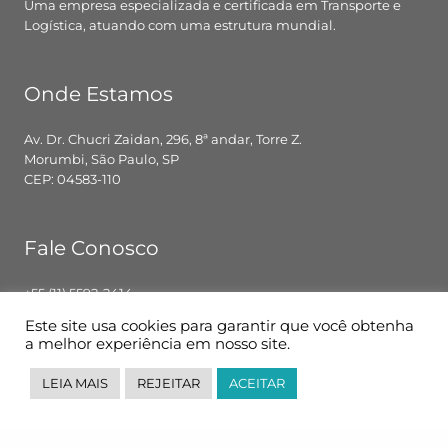
Uma empresa especializada e certificada em Transporte e
Logística, atuando com uma estrutura mundial.
Onde Estamos
Av. Dr. Chucri Zaidan, 296, 8ª andar, Torre Z.
Morumbi, São Paulo, SP
CEP: 04583-110
Fale Conosco
+55 (11) 5592-2414
contato@pglbr.com.br
Este site usa cookies para garantir que você obtenha
Segunda – Sexta: 8h00 – 18h00
a melhor experiência em nosso site.
LEIA MAIS
REJEITAR
ACEITAR
Siga-nos