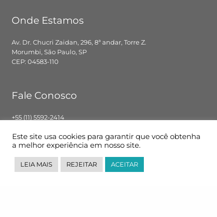
Onde Estamos
Av. Dr. Chucri Zaidan, 296, 8ª andar, Torre Z.
Morumbi, São Paulo, SP
CEP: 04583-110
Fale Conosco
+55 (11) 5592-2414
contato@pglbr.com.br
Este site usa cookies para garantir que você obtenha
Segunda – Sexta: 8h00 – 18h00
a melhor experiência em nosso site.
LEIA MAIS
REJEITAR
ACEITAR
Siga-nos