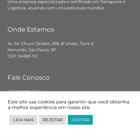
Uma empresa especializada e certificada em Transporte e
Logística, atuando com uma estrutura mundial.
Onde Estamos
Av. Dr. Chucri Zaidan, 296, 8ª andar, Torre Z.
Morumbi, São Paulo, SP
CEP: 04583-110
Fale Conosco
+55 (11) 5592-2414
contato@pglbr.com.br
Este site usa cookies para garantir que você obtenha
Segunda – Sexta: 8h00 – 18h00
a melhor experiência em nosso site.
LEIA MAIS
REJEITAR
ACEITAR
Siga-nos