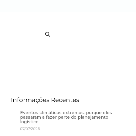
EB TRACKING COURRIER
TRACKING / BI
Informações Recentes
Eventos climáticos extremos: porque eles
passaram a fazer parte do planejamento
logístico
07/07/2026