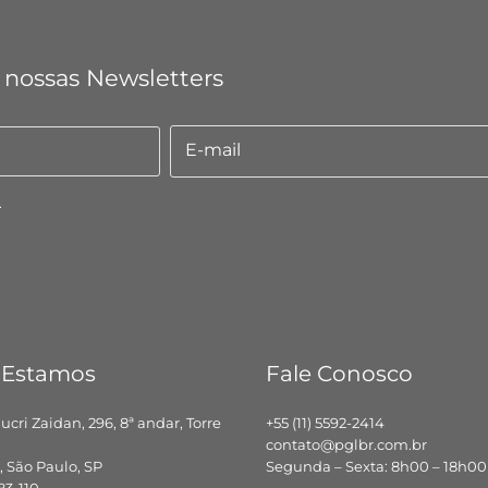
 nossas Newsletters
E-mail
E-
mail
.
 Estamos
Fale Conosco
hucri Zaidan, 296, 8ª andar, Torre
+55 (11) 5592-2414
contato@pglbr.com.br
 São Paulo, SP
Segunda – Sexta: 8h00 – 18h00
83-110