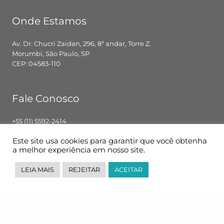
Onde Estamos
Av. Dr. Chucri Zaidan, 296, 8ª andar, Torre Z.
Morumbi, São Paulo, SP
CEP: 04583-110
Fale Conosco
+55 (11) 5592-2414
contato@pglbr.com.br
Este site usa cookies para garantir que você obtenha
Segunda – Sexta: 8h00 – 18h00
a melhor experiência em nosso site.
LEIA MAIS
REJEITAR
ACEITAR
Siga-nos