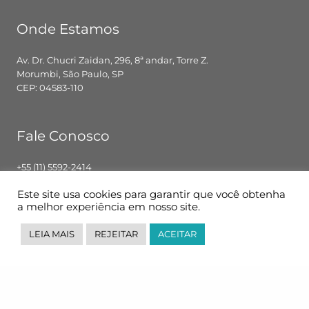
Onde Estamos
Av. Dr. Chucri Zaidan, 296, 8ª andar, Torre Z.
Morumbi, São Paulo, SP
CEP: 04583-110
Fale Conosco
+55 (11) 5592-2414
contato@pglbr.com.br
Este site usa cookies para garantir que você obtenha
Segunda – Sexta: 8h00 – 18h00
a melhor experiência em nosso site.
LEIA MAIS
REJEITAR
ACEITAR
Siga-nos