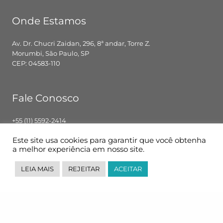
Onde Estamos
Av. Dr. Chucri Zaidan, 296, 8ª andar, Torre Z.
Morumbi, São Paulo, SP
CEP: 04583-110
Fale Conosco
+55 (11) 5592-2414
contato@pglbr.com.br
Este site usa cookies para garantir que você obtenha
Segunda – Sexta: 8h00 – 18h00
a melhor experiência em nosso site.
LEIA MAIS
REJEITAR
ACEITAR
Siga-nos