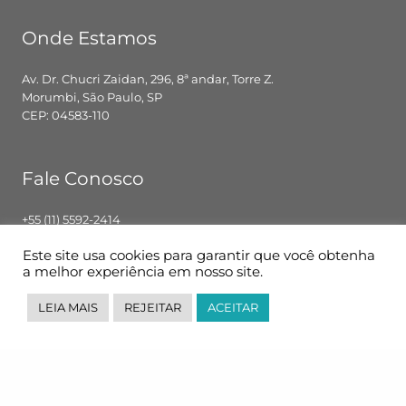
Onde Estamos
Av. Dr. Chucri Zaidan, 296, 8ª andar, Torre Z.
Morumbi, São Paulo, SP
CEP: 04583-110
Fale Conosco
+55 (11) 5592-2414
contato@pglbr.com.br
Este site usa cookies para garantir que você obtenha
Segunda – Sexta: 8h00 – 18h00
a melhor experiência em nosso site.
LEIA MAIS
REJEITAR
ACEITAR
Siga-nos