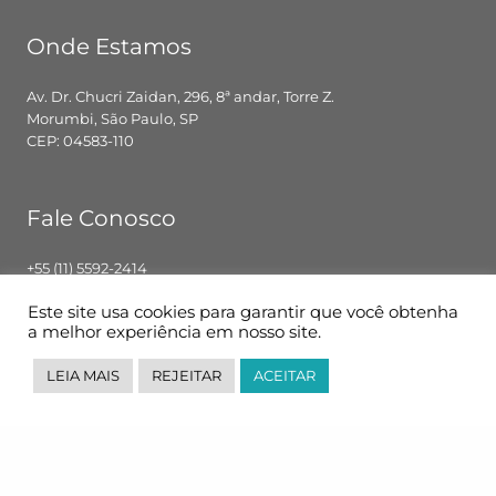
Onde Estamos
Av. Dr. Chucri Zaidan, 296, 8ª andar, Torre Z.
Morumbi, São Paulo, SP
CEP: 04583-110
Fale Conosco
+55 (11) 5592-2414
contato@pglbr.com.br
Este site usa cookies para garantir que você obtenha
Segunda – Sexta: 8h00 – 18h00
a melhor experiência em nosso site.
LEIA MAIS
REJEITAR
ACEITAR
Siga-nos