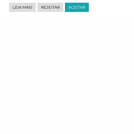
LEIA MAIS
REJEITAR
ACEITAR
Uma empresa especializada e certificada em Transporte e
Logística, atuando com uma estrutura mundial.
Onde Estamos
Av. Dr. Chucri Zaidan, 296, 8ª andar, Torre Z.
Morumbi, São Paulo, SP
CEP: 04583-110
Fale Conosco