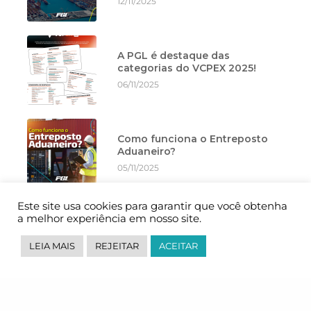
12/11/2025
A PGL é destaque das
categorias do VCPEX 2025!
06/11/2025
Como funciona o Entreposto
Aduaneiro?
05/11/2025
Este site usa cookies para garantir que você obtenha
a melhor experiência em nosso site.
Importação por Remessa
Expressa, o que é?
LEIA MAIS
REJEITAR
ACEITAR
27/10/2025
Dia da aviação e do aviador,