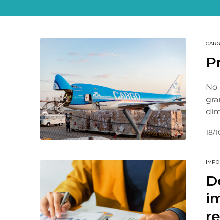
CARG
P
No 
gra
dim
18/1
IMPO
D
im
re