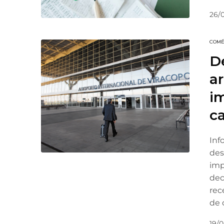
26/
COMÉ
D
a
i
c
Inf
des
imp
dec
rec
de 
19/