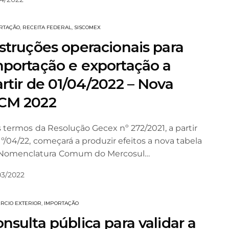
RTAÇÃO
,
RECEITA FEDERAL
,
SISCOMEX
struções operacionais para
mportação e exportação a
rtir de 01/04/2022 – Nova
CM 2022
 termos da Resolução Gecex nº 272/2021, a partir
1º/04/22, começará a produzir efeitos a nova tabela
Nomenclatura Comum do Mercosul…
03/2022
RCIO EXTERIOR
,
IMPORTAÇÃO
nsulta pública para validar a