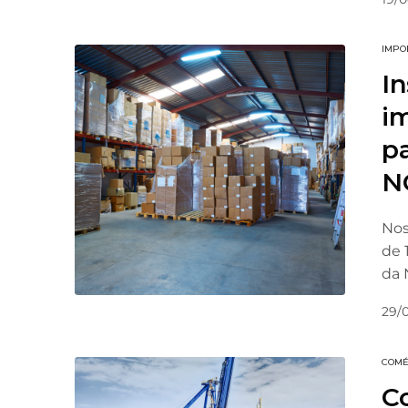
IMPO
In
i
pa
N
Nos
de 
da 
29/
COMÉ
Co