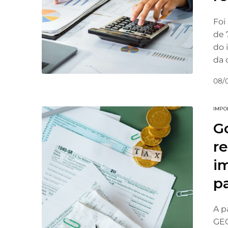
Foi
de 
do 
da 
08/
IMPO
G
r
i
pa
A p
GEC